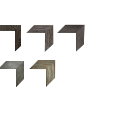
2.5 OM 84029
2.5 OM 83989
50OM 84026
UM 031 600
M 11280