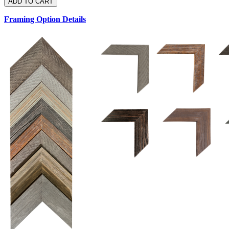
Framing Option Details
1.5 UM 033 700
1.
1.5 OM 84025
D
2.5 UM 032 700
2.5 UM 032 500