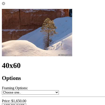
40x60
Options
Framing Options
:
Price:
$1,650.00