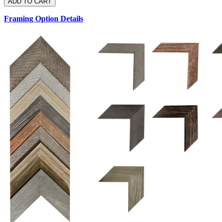
Framing Option Details
1.5 UM 033 700
1.
1.5 OM 84025
2.5 OM 84029
2.
2.5 UM 032 500
UM 031 600