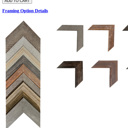
Framing Option Details
1.5 UM 033 700
1.
1.5 OM 84025
D
2.5 UM 032 700
2.5 UM 032 500