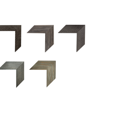
2.5 OM 84029
2.5 OM 83989
50OM 84026
UM 031 600
M 11280