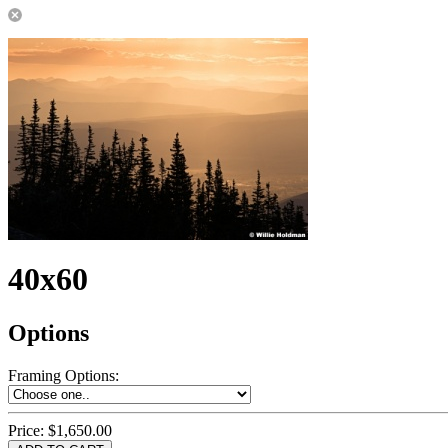
40x60
Options
Framing Options
:
Price:
$1,650.00