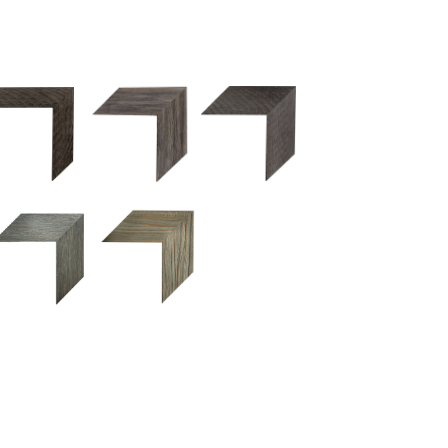
2.5 OM 84029
2.5 OM 83989
50OM 84026
UM 031 600
M 11280