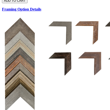
Framing Option Details
1.5 UM 033 700
1.
1.5 OM 84025
D
2.5 UM 032 700
2.5 UM 032 500