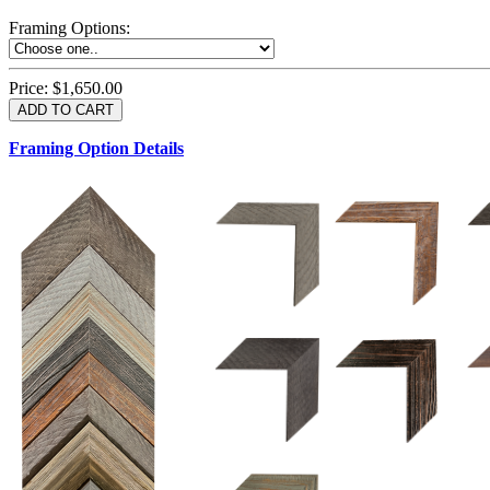
Framing Options
:
Price:
$1,650.00
Framing Option Details
1.5 UM 033 700
1.
1.5 OM 84025
2.5 OM 84029
2.
2.5 UM 032 500
UM 031 600