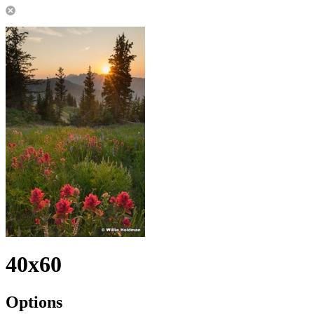
40x60
Options