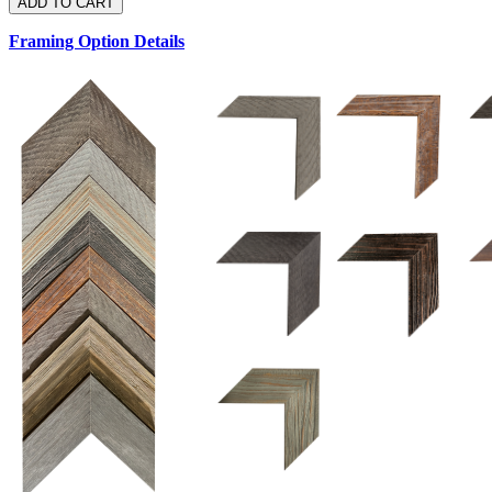
Framing Option Details
1.5 UM 033 700
1.
1.5 OM 84025
2.5 OM 84029
2.
2.5 UM 032 500
UM 031 600